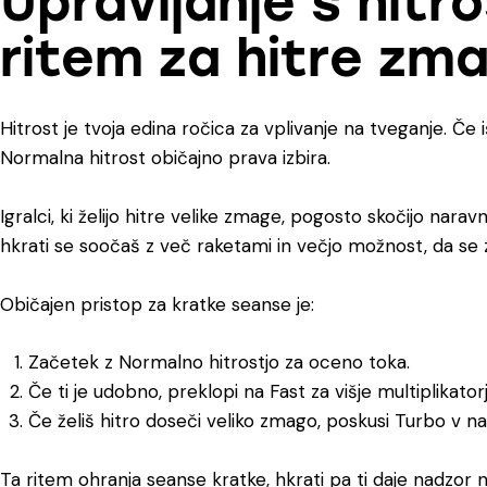
Upravljanje s hitro
ritem za hitre zm
Hitrost je tvoja edina ročica za vplivanje na tveganje. Če
Normalna hitrost običajno prava izbira.
Igralci, ki želijo hitre velike zmage, pogosto skočijo nar
hkrati se soočaš z več raketami in večjo možnost, da se z
Običajen pristop za kratke seanse je:
Začetek z Normalno hitrostjo za oceno toka.
Če ti je udobno, preklopi na Fast za višje multiplikatorj
Če želiš hitro doseči veliko zmago, poskusi Turbo v nas
Ta ritem ohranja seanse kratke, hkrati pa ti daje nadzor n