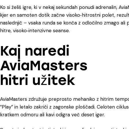
Ko si želiš igre, ki v nekaj sekundah ponudi adrenalin,
Avia
kjer en samoten dotik začne visoko‑hitrostni polet, rezul
naslednjič – vsaka runda se konča z odločilno zmago ali p
hitre, visoko‑intenzivne seanse.
Kaj naredi
AviaMasters
hitri užitek
AviaMasters
združuje preprosto mehaniko z hitrim tempom.
“Play” in letalo zakriči z zagonske ploščadi. Celoten cikl
kratkem odmoru ali kavi odigra več deset iger.