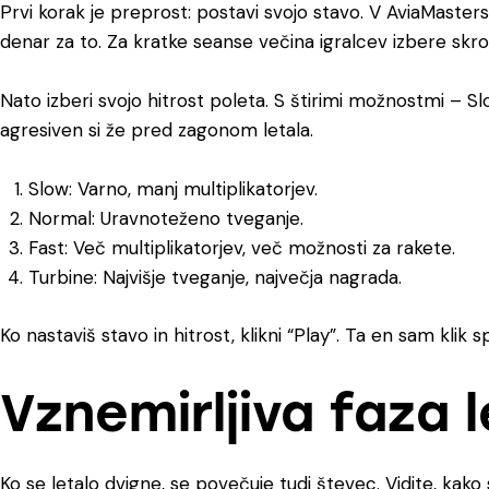
Prvi korak je preprost: postavi svojo stavo. V
AviaMasters
denar za to. Za kratke seanse večina igralcev izbere skr
Nato izberi svojo hitrost poleta. S štirimi možnostmi – Sl
agresiven si že pred zagonom letala.
Slow: Varno, manj multiplikatorjev.
Normal: Uravnoteženo tveganje.
Fast: Več multiplikatorjev, več možnosti za rakete.
Turbine: Najvišje tveganje, največja nagrada.
Ko nastaviš stavo in hitrost, klikni “Play”. Ta en sam klik s
Vznemirljiva faza 
Ko se letalo dvigne, se povečuje tudi števec. Vidite, kako se