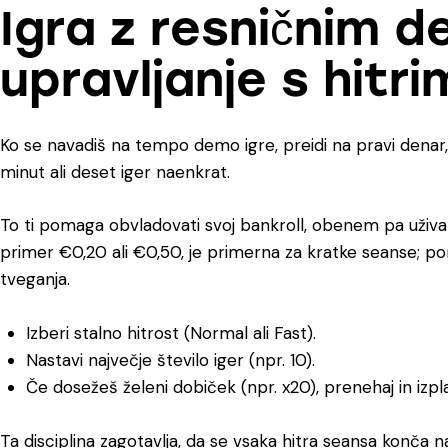
Igra z resničnim d
upravljanje s hitr
Ko se navadiš na tempo demo igre, preidi na pravi dena
minut ali deset iger naenkrat.
To ti pomaga obvladovati svoj bankroll, obenem pa uživati
primer €0,20 ali €0,50, je primerna za kratke seanse; p
tveganja.
Izberi stalno hitrost (Normal ali Fast).
Nastavi največje število iger (npr. 10).
Če dosežeš želeni dobiček (npr. x20), prenehaj in izpla
Ta disciplina zagotavlja, da se vsaka hitra seansa konča n