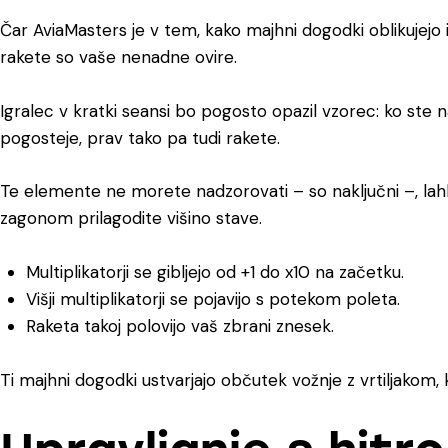
Čar
AviaMasters
je v tem, kako majhni dogodki oblikujejo i
rakete so vaše nenadne ovire.
Igralec v kratki seansi bo pogosto opazil vzorec: ko ste na 
pogosteje, prav tako pa tudi rakete.
Te elemente ne morete nadzorovati – so naključni –, lahk
zagonom prilagodite višino stave.
Multiplikatorji se gibljejo od +1 do x10 na začetku.
Višji multiplikatorji se pojavijo s potekom poleta.
Raketa takoj polovijo vaš zbrani znesek.
Ti majhni dogodki ustvarjajo občutek vožnje z vrtiljakom, 