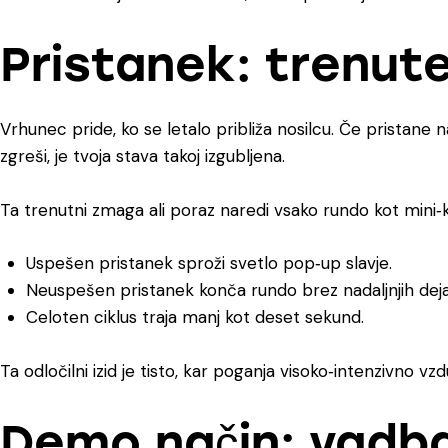
Pristanek: trenute
Vrhunec pride, ko se letalo približa nosilcu. Če pristane na
zgreši, je tvoja stava takoj izgubljena.
Ta trenutni zmaga ali poraz naredi vsako rundo kot mini‑
Uspešen pristanek sproži svetlo pop‑up slavje.
Neuspešen pristanek konča rundo brez nadaljnjih deja
Celoten ciklus traja manj kot deset sekund.
Ta odločilni izid je tisto, kar poganja visoko‑intenzivno vz
Demo način: vadba