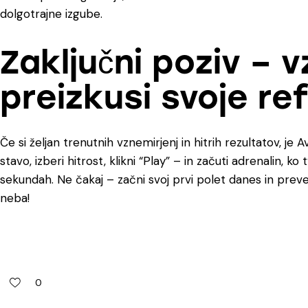
dolgotrajne izgube.
Zaključni poziv – vz
preizkusi svoje re
Če si željan trenutnih vznemirjenj in hitrih rezultatov, je
A
stavo, izberi hitrost, klikni “Play” – in začuti adrenalin, ko 
sekundah. Ne čakaj – začni svoj prvi polet danes in prever
neba!
0