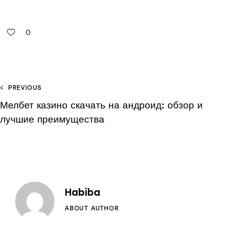
0
PREVIOUS
Мелбет казино скачать на андроид: обзор и
лучшие преимущества
Habiba
ABOUT AUTHOR