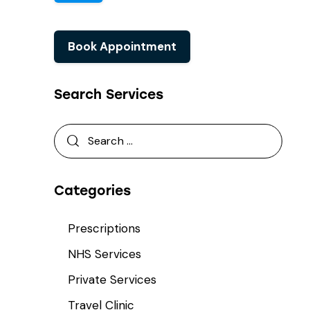
Book Appointment
Search Services
Categories
Prescriptions
NHS Services
Private Services
Travel Clinic