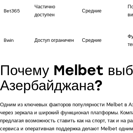
Частично
П
Bet365
Средние
доступен
ви
Фу
Bwin
Доступ ограничен
Средние
те
Почему Melbet выб
Азербайджана?
Одним из ключевых факторов популярности Melbet в А
через зеркала и широкий функционал платформы. Компа
предлагая возможность ставить как на спорт, так и на 
сервиса и оперативная поддержка делают Melbet одним