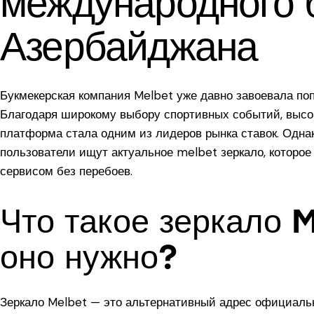
международного 
Азербайджана
Букмекерская компания Melbet уже давно завоевала поп
Благодаря широкому выбору спортивных событий, выс
платформа стала одним из лидеров рынка ставок. Однак
пользователи ищут актуальное
melbet зеркало
, которо
сервисом без перебоев.
Что такое зеркало 
оно нужно?
Зеркало Melbet — это альтернативный адрес официальн