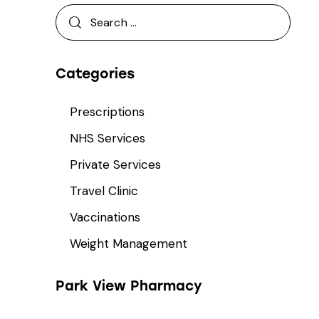
Categories
Prescriptions
NHS Services
Private Services
Travel Clinic
Vaccinations
Weight Management
Park View Pharmacy