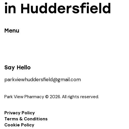
in Huddersfield
Menu
Say Hello
parkviewhuddersfield@gmail.com
Park View Pharmacy © 2026. All rights reserved.
Privacy Policy
Terms & Conditions
Cookie Policy