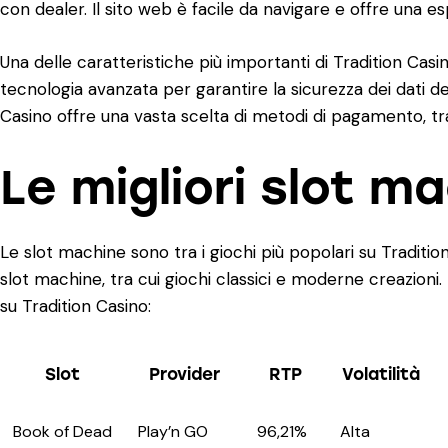
con dealer. Il sito web è facile da navigare e offre una esp
Una delle caratteristiche più importanti di Tradition Casino
tecnologia avanzata per garantire la sicurezza dei dati dei 
Casino offre una vasta scelta di metodi di pagamento, tra
Le migliori slot m
Le slot machine sono tra i giochi più popolari su Traditio
slot machine, tra cui giochi classici e moderne creazioni.
su Tradition Casino:
Slot
Provider
RTP
Volatilità
Book of Dead
Play’n GO
96,21%
Alta