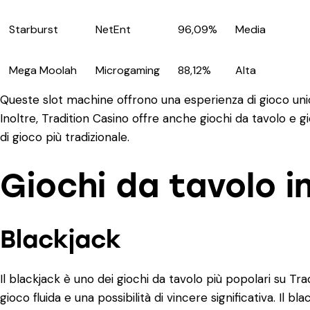
Starburst
NetEnt
96,09%
Media
Mega Moolah
Microgaming
88,12%
Alta
Queste slot machine offrono una esperienza di gioco unic
Inoltre, Tradition Casino offre anche giochi da tavolo e g
di gioco più tradizionale.
Giochi da tavolo i
Blackjack
Il blackjack è uno dei giochi da tavolo più popolari su Tra
gioco fluida e una possibilità di vincere significativa. Il 