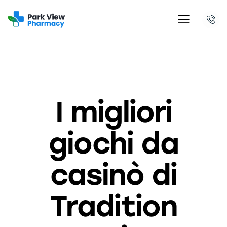
UNCATEGORIZED
I migliori
giochi da
casinò di
Tradition