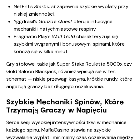
NetEnt’s
Starburst
zapewnia szybkie wypłaty przy
niskiej zmienności.
Yggdrasil’s
Gonzo’s Quest
oferuje intuicyjne
mechaniki i natychmiastowe respiny.
Pragmatic Play’s
Wolf Gold
charakteryzuje się
szybkimi wygranymi i bonusowymi spinami, które
kończą się w kilka minut.
Gry stołowe, takie jak Super Stake Roulette 5000x czy
Gold Saloon Blackjack, również wpisują się w ten
schemat — niskie przewagi kasyna, krótkie rundy, które
angażują graczy bez długiego oczekiwania.
Szybkie Mechaniki Spinów, Które
Trzymają Graczy w Napięciu
Serce sesji wysokiej intensywności tkwi w mechanice
każdego spinu. MafiaCasino stawia na szybkie
wyzwalanie wypłat i minimalny czas oczekiwania między