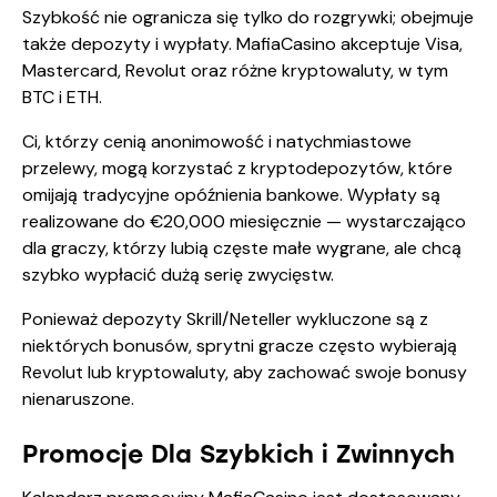
Szybkość nie ogranicza się tylko do rozgrywki; obejmuje
także depozyty i wypłaty. MafiaCasino akceptuje Visa,
Mastercard, Revolut oraz różne kryptowaluty, w tym
BTC i ETH.
Ci, którzy cenią anonimowość i natychmiastowe
przelewy, mogą korzystać z kryptodepozytów, które
omijają tradycyjne opóźnienia bankowe. Wypłaty są
realizowane do €20,000 miesięcznie — wystarczająco
dla graczy, którzy lubią częste małe wygrane, ale chcą
szybko wypłacić dużą serię zwycięstw.
Ponieważ depozyty Skrill/Neteller wykluczone są z
niektórych bonusów, sprytni gracze często wybierają
Revolut lub kryptowaluty, aby zachować swoje bonusy
nienaruszone.
Promocje Dla Szybkich i Zwinnych