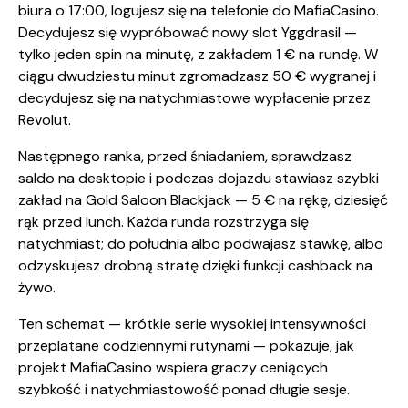
biura o 17:00, logujesz się na telefonie do MafiaCasino.
Decydujesz się wypróbować nowy slot Yggdrasil —
tylko jeden spin na minutę, z zakładem 1 € na rundę. W
ciągu dwudziestu minut zgromadzasz 50 € wygranej i
decydujesz się na natychmiastowe wypłacenie przez
Revolut.
Następnego ranka, przed śniadaniem, sprawdzasz
saldo na desktopie i podczas dojazdu stawiasz szybki
zakład na Gold Saloon Blackjack — 5 € na rękę, dziesięć
rąk przed lunch. Każda runda rozstrzyga się
natychmiast; do południa albo podwajasz stawkę, albo
odzyskujesz drobną stratę dzięki funkcji cashback na
żywo.
Ten schemat — krótkie serie wysokiej intensywności
przeplatane codziennymi rutynami — pokazuje, jak
projekt MafiaCasino wspiera graczy ceniących
szybkość i natychmiastowość ponad długie sesje.