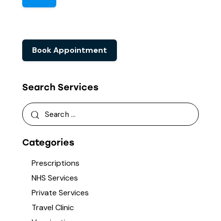
Book Appointment
Search Services
Categories
Prescriptions
NHS Services
Private Services
Travel Clinic